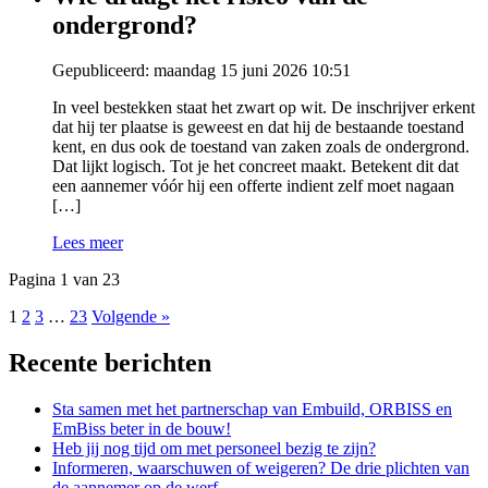
ondergrond?
Gepubliceerd: maandag 15 juni 2026 10:51
In veel bestekken staat het zwart op wit. De inschrijver erkent
dat hij ter plaatse is geweest en dat hij de bestaande toestand
kent, en dus ook de toestand van zaken zoals de ondergrond.
Dat lijkt logisch. Tot je het concreet maakt. Betekent dit dat
een aannemer vóór hij een offerte indient zelf moet nagaan
[…]
Lees meer
Pagina 1 van 23
1
2
3
…
23
Volgende »
Recente berichten
Sta samen met het partnerschap van Embuild, ORBISS en
EmBiss beter in de bouw!
Heb jij nog tijd om met personeel bezig te zijn?
Informeren, waarschuwen of weigeren? De drie plichten van
de aannemer op de werf