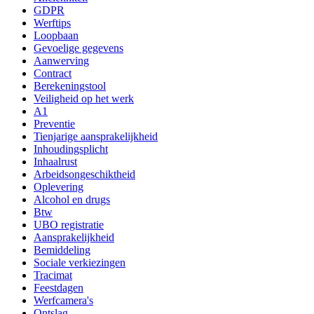
GDPR
Werftips
Loopbaan
Gevoelige gegevens
Aanwerving
Contract
Berekeningstool
Veiligheid op het werk
A1
Preventie
Tienjarige aansprakelijkheid
Inhoudingsplicht
Inhaalrust
Arbeidsongeschiktheid
Oplevering
Alcohol en drugs
Btw
UBO registratie
Aansprakelijkheid
Bemiddeling
Sociale verkiezingen
Tracimat
Feestdagen
Werfcamera's
Ontslag