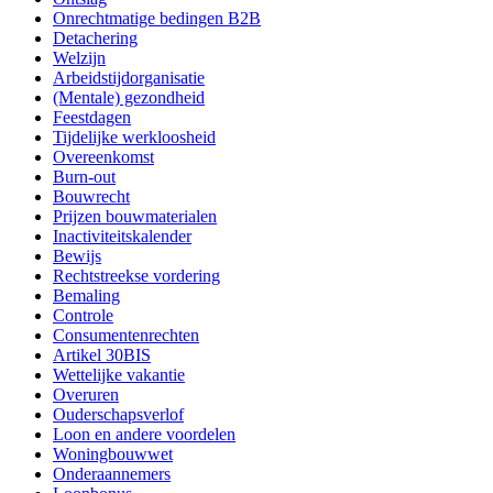
Onrechtmatige bedingen B2B
Detachering
Welzijn
Arbeidstijdorganisatie
(Mentale) gezondheid
Feestdagen
Tijdelijke werkloosheid
Overeenkomst
Burn-out
Bouwrecht
Prijzen bouwmaterialen
Inactiviteitskalender
Bewijs
Rechtstreekse vordering
Bemaling
Controle
Consumentenrechten
Artikel 30BIS
Wettelijke vakantie
Overuren
Ouderschapsverlof
Loon en andere voordelen
Woningbouwwet
Onderaannemers