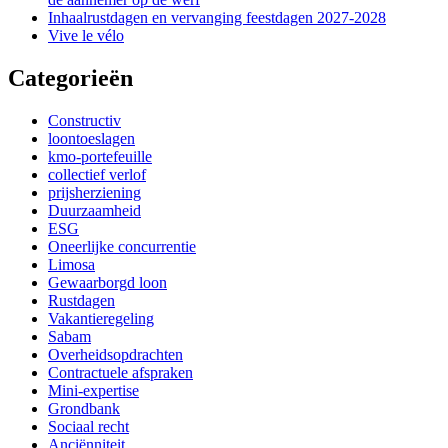
Inhaalrustdagen en vervanging feestdagen 2027-2028
Vive le vélo
Categorieën
Constructiv
loontoeslagen
kmo-portefeuille
collectief verlof
prijsherziening
Duurzaamheid
ESG
Oneerlijke concurrentie
Limosa
Gewaarborgd loon
Rustdagen
Vakantieregeling
Sabam
Overheidsopdrachten
Contractuele afspraken
Mini-expertise
Grondbank
Sociaal recht
Anciënniteit