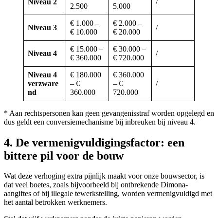
Niveau 2
/
2.500
5.000
€ 1.000 –
€ 2.000 –
Niveau 3
/
€ 10.000
€ 20.000
€ 15.000 –
€ 30.000 –
Niveau 4
/
€ 360.000
€ 720.000
Niveau 4
€ 180.000
€ 360.000
verzware
– €
– €
/
nd
360.000
720.000
* Aan rechtspersonen kan geen gevangenisstraf worden opgelegd en
dus geldt een conversiemechanisme bij inbreuken bij niveau 4.
4. De vermenigvuldigingsfactor: een
bittere pil voor de bouw
Wat deze verhoging extra pijnlijk maakt voor onze bouwsector, is
dat veel boetes, zoals bijvoorbeeld bij ontbrekende Dimona-
aangiftes of bij illegale tewerkstelling, worden vermenigvuldigd met
het aantal betrokken werknemers.