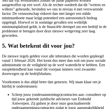
Stel dat vijf werknemers zonder de juiste papieren worden
aangetroffen op een werf. Als de rechter oordeelt dat dit “wetens en
willens” gebeurde, bevinden we ons in niveau 4 met verzwarende
factor. De vennootschap riskeert dan niet langer een milde
minimumboete maar krijgt potentieel een astronomisch bedrag
opgelegd. Hoewel er in sommige gevallen een wettelijk
minimumplafond geldt, is de financiële drempel om een bedrijf in de
problemen te brengen door deze nieuwe wetgeving zeer laag
geworden.
5. Wat betekent dit voor jou?
De nieuwe regels gelden voor alle inbreuken die worden gepleegd
vanaf 1 februari 2026. Het loont dus meer dan ooit om jouw sociale
administratie en de veiligheid op de werf waterdicht te hebben. Een
onoplettendheid kan vanaf dit voorjaar immers veel zwaarder
doorwegen op de bedrijfsbalans.
Voorkomen is dus altijd beter dan genezen. Wij staan klaar om je
hierbij te ondersteunen:
Scherp jouw (onderaannemings)contracten aan: consulteer op
tijd jouw gekende juridische adviseurs van Embuild
Antwerpen. Zij gidsen je door onze geactualiseerde
onderaannemingscontracten zodat je jouw aansprakelijkheid