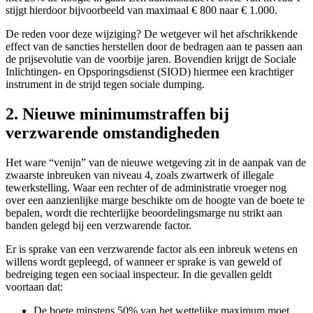
stijgt hierdoor bijvoorbeeld van maximaal € 800 naar € 1.000.
De reden voor deze wijziging? De wetgever wil het afschrikkende
effect van de sancties herstellen door de bedragen aan te passen aan
de prijsevolutie van de voorbije jaren. Bovendien krijgt de Sociale
Inlichtingen- en Opsporingsdienst (SIOD) hiermee een krachtiger
instrument in de strijd tegen sociale dumping.
2. Nieuwe minimumstraffen bij
verzwarende omstandigheden
Het ware “venijn” van de nieuwe wetgeving zit in de aanpak van de
zwaarste inbreuken van niveau 4, zoals zwartwerk of illegale
tewerkstelling. Waar een rechter of de administratie vroeger nog
over een aanzienlijke marge beschikte om de hoogte van de boete te
bepalen, wordt die rechterlijke beoordelingsmarge nu strikt aan
banden gelegd bij een verzwarende factor.
Er is sprake van een verzwarende factor als een inbreuk wetens en
willens wordt gepleegd, of wanneer er sprake is van geweld of
bedreiging tegen een sociaal inspecteur. In die gevallen geldt
voortaan dat:
De boete minstens 50% van het wettelijke maximum moet