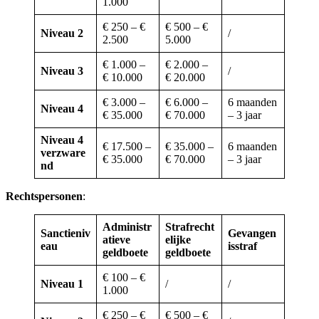
1.000
€ 250 – €
€ 500 – €
Niveau 2
/
2.500
5.000
€ 1.000 –
€ 2.000 –
Niveau 3
/
€ 10.000
€ 20.000
€ 3.000 –
€ 6.000 –
6 maanden
Niveau 4
€ 35.000
€ 70.000
– 3 jaar
Niveau 4
€ 17.500 –
€ 35.000 –
6 maanden
verzware
€ 35.000
€ 70.000
– 3 jaar
nd
Rechtspersonen
:
Administr
Strafrecht
Sanctieniv
Gevangen
atieve
elijke
eau
isstraf
geldboete
geldboete
€ 100 – €
Niveau 1
/
/
1.000
€ 250 – €
€ 500 – €